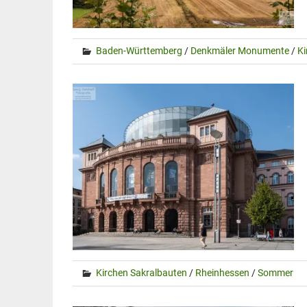
Baden-Württemberg
/
Denkmäler Monumente
/
Ki
Kirchen Sakralbauten
/
Rheinhessen
/
Sommer