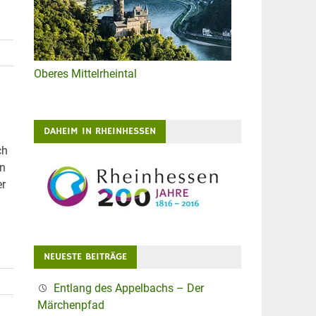
Oberes Mittelrheintal
DAHEIM IN RHEINHESSEN
ch
nn
er
NEUESTE BEITRÄGE
Entlang des Appelbachs – Der
Märchenpfad