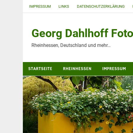
Zum
IMPRESSUM
LINKS
DATENSCHUTZERKLÄRUNG
Inhalt
springen
Georg Dahlhoff Foto
Rheinhessen, Deutschland und mehr…
STARTSEITE
RHEINHESSEN
IMPRESSUM