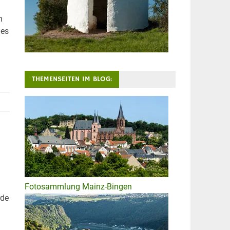
n
 es
THEMENSEITEN IM BLOG:
Fotosammlung Mainz-Bingen
rde