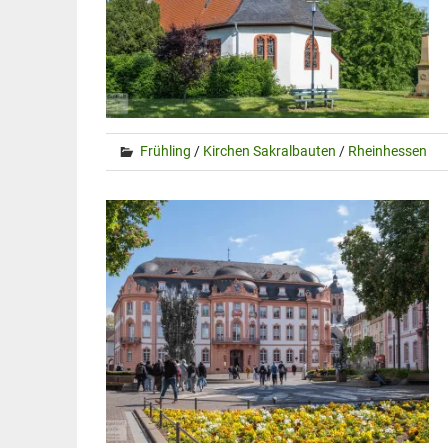
Frühling
/
Kirchen Sakralbauten
/
Rheinhessen