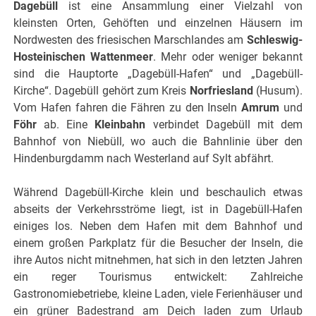
Dagebüll
ist eine Ansammlung einer Vielzahl von
kleinsten Orten, Gehöften und einzelnen Häusern im
Nordwesten des friesischen Marschlandes am
Schleswig-
Hosteinischen Wattenmeer
. Mehr oder weniger bekannt
sind die Hauptorte „Dagebüll-Hafen“ und „Dagebüll-
Kirche“. Dagebüll gehört zum Kreis
Norfriesland
(Husum).
Vom Hafen fahren die Fähren zu den Inseln
Amrum
und
Föhr
ab. Eine
Kleinbahn
verbindet Dagebüll mit dem
Bahnhof von Niebüll, wo auch die Bahnlinie über den
Hindenburgdamm nach Westerland auf Sylt abfährt.
Während Dagebüll-Kirche klein und beschaulich etwas
abseits der Verkehrsströme liegt, ist in Dagebüll-Hafen
einiges los. Neben dem Hafen mit dem Bahnhof und
einem großen Parkplatz für die Besucher der Inseln, die
ihre Autos nicht mitnehmen, hat sich in den letzten Jahren
ein reger Tourismus entwickelt: Zahlreiche
Gastronomiebetriebe, kleine Laden, viele Ferienhäuser und
ein grüner Badestrand am Deich laden zum Urlaub