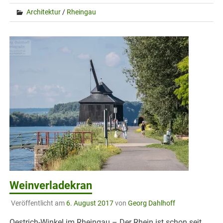
Architektur
/
Rheingau
Weinverladekran
Veröffentlicht am
6. August 2017
von
Georg Dahlhoff
Oestrich-Winkel im Rheingau – Der Rhein ist schon seit