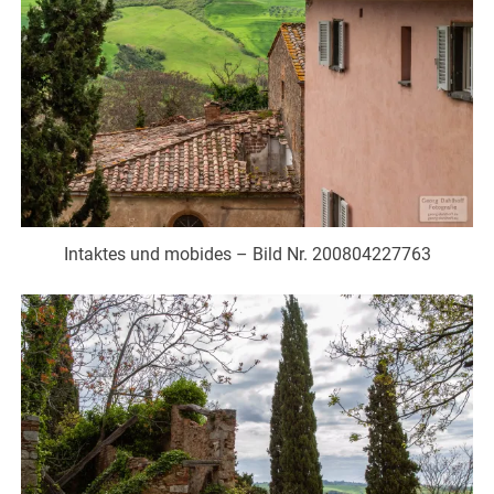
Intaktes und mobides – Bild Nr. 200804227763