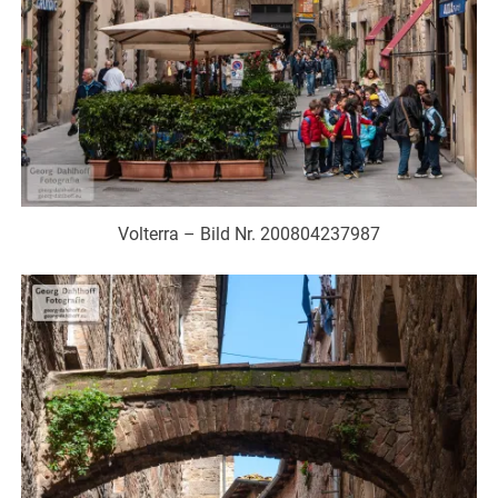
Volterra – Bild Nr. 200804237987