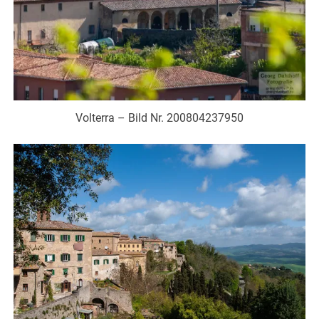
Volterra – Bild Nr. 200804237950