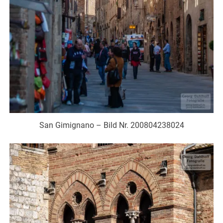
San Gimignano – Bild Nr. 200804238024