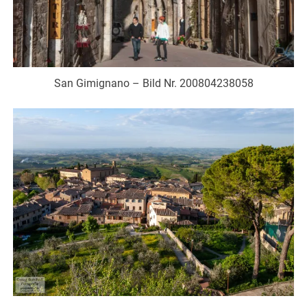
San Gimignano – Bild Nr. 200804238058