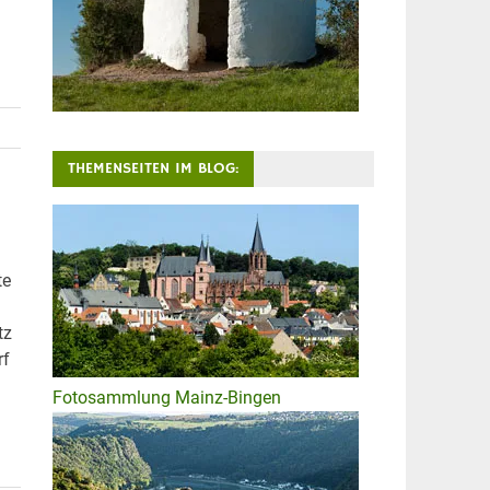
THEMENSEITEN IM BLOG:
te
tz
rf
Fotosammlung Mainz-Bingen