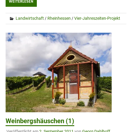
WEITERLESEN
Landwirtschaft
/
Rheinhessen
/
Vier-Jahreszeiten-Projekt
Weinbergshäuschen (1)
Veröffentlicht am
2. September 2011
von
Georg Dahlhoff