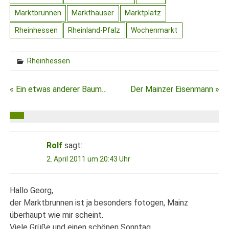
Marktbrunnen
Markthäuser
Marktplatz
Rheinhessen
Rheinland-Pfalz
Wochenmarkt
Rheinhessen
Beitragsnavigation
« Ein etwas anderer Baum…
Der Mainzer Eisenmann »
Rolf
sagt:
2. April 2011 um 20:43 Uhr
Hallo Georg,
der Marktbrunnen ist ja besonders fotogen, Mainz
überhaupt wie mir scheint.
Viele Grüße und einen schönen Sonntag,