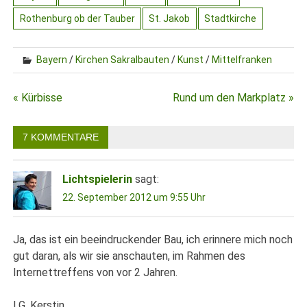
Rothenburg ob der Tauber
St. Jakob
Stadtkirche
Bayern
/
Kirchen Sakralbauten
/
Kunst
/
Mittelfranken
Beitragsnavigation
« Kürbisse
Rund um den Markplatz »
7 KOMMENTARE
Lichtspielerin
sagt:
22. September 2012 um 9:55 Uhr
Ja, das ist ein beeindruckender Bau, ich erinnere mich noch
gut daran, als wir sie anschauten, im Rahmen des
Internettreffens von vor 2 Jahren.
LG, Kerstin