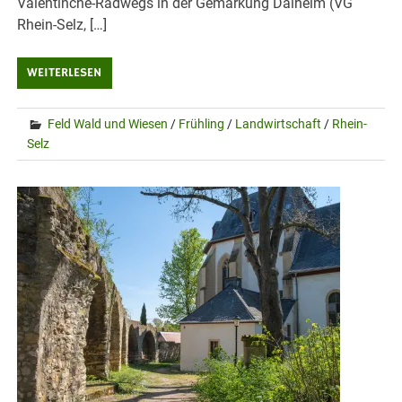
Valentinche-Radwegs in der Gemarkung Dalheim (VG
Rhein-Selz, […]
WEITERLESEN
Feld Wald und Wiesen
/
Frühling
/
Landwirtschaft
/
Rhein-
Selz