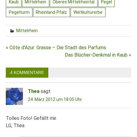
Kaub
Mittelrhein
Oberes Mittelrheintal
Pegel
Pegelturm
Rheinland-Pfalz
Weltkulturerbe
Mittelrhein
Beitragsnavigation
« Côte d'Azur: Grasse – Die Stadt des Parfums
Das Blücher-Denkmal in Kaub »
4 KOMMENTARE
Thea
sagt:
24. März 2012 um 18:05 Uhr
Tolles Foto! Gefällt mir.
LG, Thea