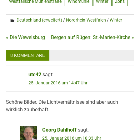
Westfälische Mühlenstraße
Windmühle
Winter
Zons
Deutschland (erweitert)
/
Nordrhein-Westfalen
/
Winter
Beitragsnavigation
« Die Wewelsburg
Bergen auf Rügen: St.-Marien-Kirche »
8 KOMMENTARE
ute42
sagt:
25. Januar 2016 um 14:47 Uhr
Schöne Bilder. Die Lichtverhältnisse sind aber auch
wirklich zauberhaft.
Georg Dahlhoff
sagt:
25. Januar 2016 um 18:33 Uhr