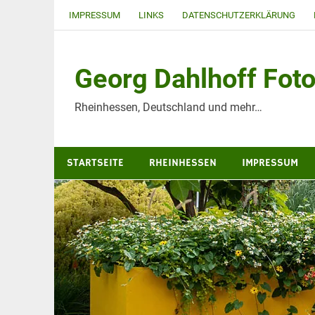
Zum
IMPRESSUM
LINKS
DATENSCHUTZERKLÄRUNG
Inhalt
springen
Georg Dahlhoff Foto
Rheinhessen, Deutschland und mehr…
STARTSEITE
RHEINHESSEN
IMPRESSUM