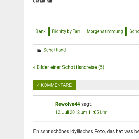
Gefällt mir:
Bank
Flichity by Farr
Morgenstimmung
Scho
Schottland
Beitragsnavigation
« Bilder einer Schottlandreise (5)
4 KOMMENTARE
Rewolve44
sagt:
12. Juli 2012 um 11:05 Uhr
Ein sehr schönes idyllisches Foto, das hat was b