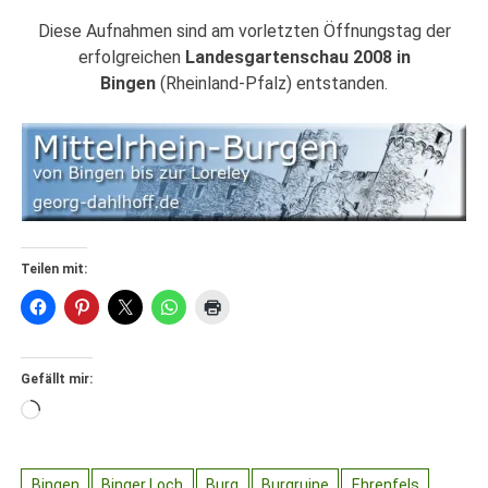
Diese Aufnahmen sind am vorletzten Öffnungstag der
erfolgreichen
Landesgartenschau 2008 in
Bingen
(Rheinland-Pfalz) entstanden.
Teilen mit:
Gefällt mir:
Wird
geladen …
Bingen
Binger Loch
Burg
Burgruine
Ehrenfels