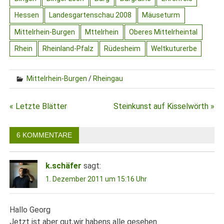
Hessen
Landesgartenschau 2008
Mäuseturm
Mittelrhein-Burgen
Mttelrhein
Oberes Mittelrheintal
Rhein
Rheinland-Pfalz
Rüdesheim
Weltkuturerbe
Mittelrhein-Burgen
/
Rheingau
Beitragsnavigation
« Letzte Blätter
Steinkunst auf Kisselwörth »
6 KOMMENTARE
k.schäfer
sagt:
1. Dezember 2011 um 15:16 Uhr
Hallo Georg
Jetzt ist aber gut,wir habens alle gesehen.