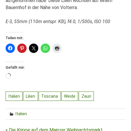
aufgenommen habe. Diese Lilien wuchsen auf einem
Bauernhof in der Nähe von Volterra.
E-3, 55mm (110m entspr. KB), f4.0, 1/500s, ISO 100
Teilen mit:
Gefällt mir:
Wird
geladen …
Italien
Lilien
Toscana
Weide
Zaun
Italien
« Die Krippe auf dem Mainzer Weihnachtsmarkt