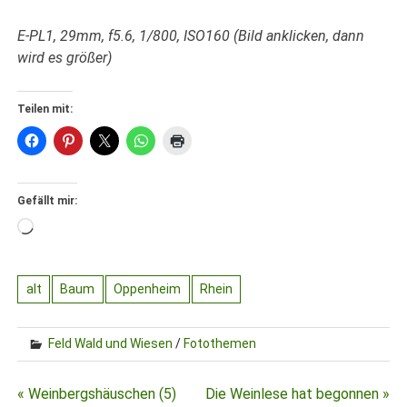
E-PL1, 29mm, f5.6, 1/800, ISO160 (Bild anklicken, dann
wird es größer)
Teilen mit:
Gefällt mir:
Wird
geladen …
alt
Baum
Oppenheim
Rhein
Feld Wald und Wiesen
/
Fotothemen
Beitragsnavigation
« Weinbergshäuschen (5)
Die Weinlese hat begonnen »