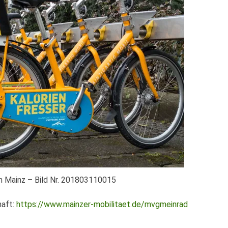
in Mainz – Bild Nr. 201803110015
haft:
https://www.mainzer-mobilitaet.de/mvgmeinrad