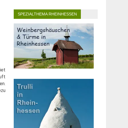
SPEZIALTHEMA RHEINHESSEN
iet
uft
en.
ezu