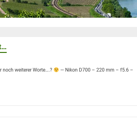
t…
r noch weiterer Worte….?
— Nikon D700 – 220 mm – f5.6 –