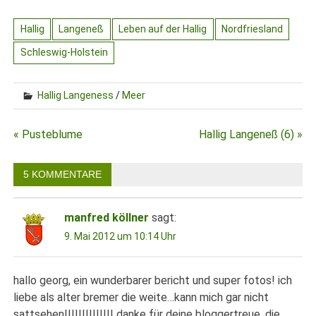
Hallig
Langeneß
Leben auf der Hallig
Nordfriesland
Schleswig-Holstein
Hallig Langeness
/
Meer
Beitragsnavigation
« Pusteblume
Hallig Langeneß (6) »
5 KOMMENTARE
manfred köllner
sagt:
9. Mai 2012 um 10:14 Uhr
hallo georg, ein wunderbarer bericht und super fotos! ich
liebe als alter bremer die weite…kann mich gar nicht
sattsehen!!!!!!!!!!!!!! danke für deine bloggertreue, die