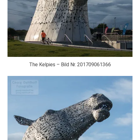
The Kelpies – Bild Nr. 201709061366