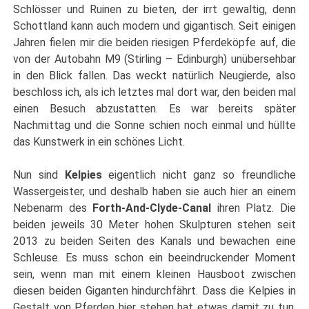
Schlösser und Ruinen zu bieten, der irrt gewaltig, denn
Schottland kann auch modern und gigantisch. Seit einigen
Jahren fielen mir die beiden riesigen Pferdeköpfe auf, die
von der Autobahn M9 (Stirling – Edinburgh) unübersehbar
in den Blick fallen. Das weckt natürlich Neugierde, also
beschloss ich, als ich letztes mal dort war, den beiden mal
einen Besuch abzustatten. Es war bereits später
Nachmittag und die Sonne schien noch einmal und hüllte
das Kunstwerk in ein schönes Licht.
Nun sind
Kelpies
eigentlich nicht ganz so freundliche
Wassergeister, und deshalb haben sie auch hier an einem
Nebenarm des
Forth-And-Clyde-Canal
ihren Platz. Die
beiden jeweils 30 Meter hohen Skulpturen stehen seit
2013 zu beiden Seiten des Kanals und bewachen eine
Schleuse. Es muss schon ein beeindruckender Moment
sein, wenn man mit einem kleinen Hausboot zwischen
diesen beiden Giganten hindurchfährt. Dass die Kelpies in
Gestalt von Pferden hier stehen hat etwas damit zu tun,